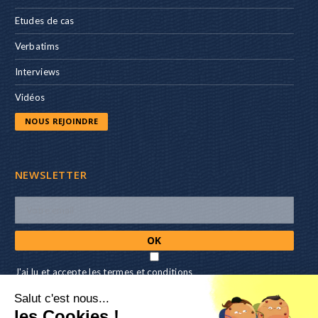
Etudes de cas
Verbatims
Interviews
Vidéos
NOUS REJOINDRE
NEWSLETTER
J'ai lu et accepte les termes et conditions
Salut c'est nous...
NOUS SUIVRE
les Cookies !