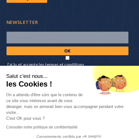
NEWSLETTER
J'ai lu et accepte les termes et conditions
Salut c'est nous...
NOUS SUIVRE
les Cookies !
On a attendu d'être sûrs que le contenu de
ce site vous intéresse avant de vous
ACCÉDER
déranger, mais on aimerait bien vous accompagner pendant votre
visite...
C'est OK pour vous ?
Mon compte
-
Recommander 3H18
Consulter notre politique de confidentialité
Consentements certifiés par