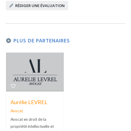
RÉDIGER UNE ÉVALUATION
PLUS DE PARTENAIRES
Jennifer Mountou
Communication
,
Rédaction
SEO
Experte en marketing, mes
principales compétences
sont : l’emailing la création
Aurélie LEVREL
de sites
web (WordPress, Wix et Strikingly
Avocat
la strat […]
Avocat en droit de la
propriété intellectuelle et
Expérience
4 ans