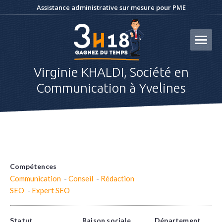
Assistance administrative sur mesure pour PME
Virginie KHALDI, Société en
Communication à Yvelines
Compétences
Communication
-
Conseil
-
Rédaction
SEO
-
Expert SEO
Statut
Raison sociale
Département