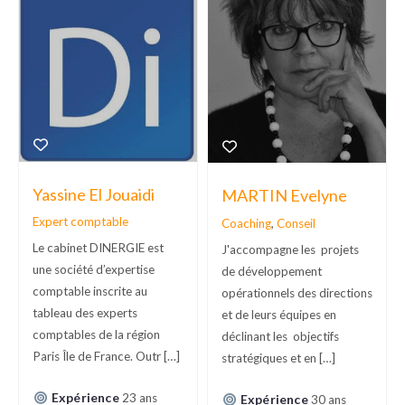
Yassine El Jouaidi
MARTIN Evelyne
Expert comptable
Coaching
,
Conseil
Le cabinet DINERGIE est
J'accompagne les projets
une société d’expertise
de développement
comptable inscrite au
opérationnels des directions
tableau des experts
et de leurs équipes en
comptables de la région
déclinant les objectifs
Paris Île de France. Outr […]
stratégiques et en […]
Expérience
23 ans
Expérience
30 ans