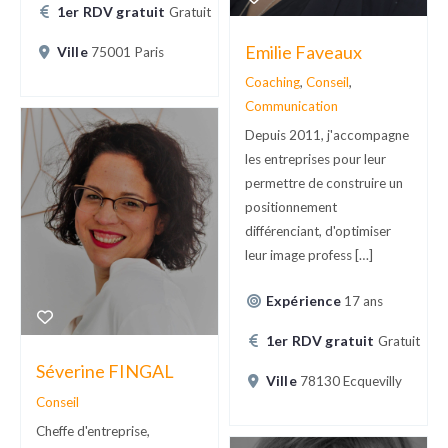
1er RDV gratuit
Gratuit
Emilie Faveaux
Ville
75001 Paris
Coaching
,
Conseil
,
Communication
Depuis 2011, j'accompagne
les entreprises pour leur
permettre de construire un
positionnement
différenciant, d'optimiser
leur image profess […]
Expérience
17 ans
1er RDV gratuit
Gratuit
Séverine FINGAL
Ville
78130 Ecquevilly
Conseil
Cheffe d'entreprise,