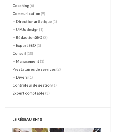
Coaching
(6)
Communication
(9)
—
Direction artistique
(1)
—
Ui/Ux design
(1)
—
Rédaction SEO
(2)
—
Expert SEO
(1)
Conseil
(10)
—
Management
(1)
Prestataires de services
(2)
—
Divers
(1)
Contrôleur de gestion
(1)
Expert comptable
(3)
LE RÉSEAU 3H18