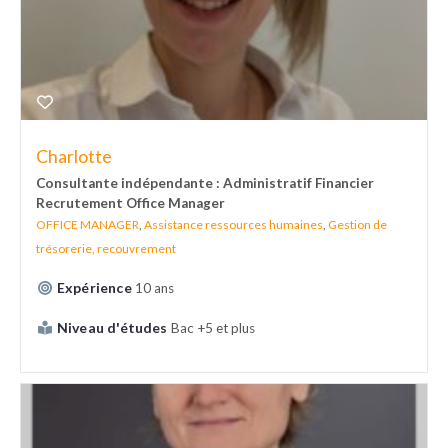
Charlotte
Consultante indépendante : Administratif Financier
Recrutement Office Manager
OFFICE MANAGER
,
Assistance ressources humaines
,
Gestion de
trésorerie, recouvrement
Expérience
10 ans
Niveau d'études
Bac +5 et plus