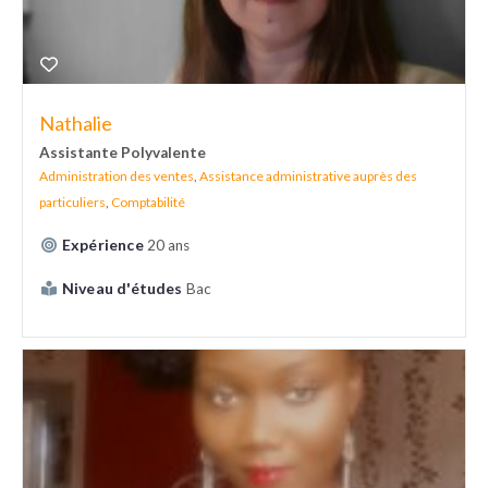
Nathalie
Assistante Polyvalente
Administration des ventes
,
Assistance administrative auprès des
particuliers
,
Comptabilité
Expérience
20 ans
Niveau d'études
Bac