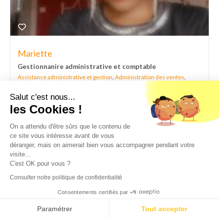
Mariette
Gestionnanire administrative et comptable
Assistance administrative et gestion
,
Administration des ventes
,
Comptabilité
Salut c'est nous...
les Cookies !
Expérience
10 ans
On a attendu d'être sûrs que le contenu de
Niveau d'études
Bac +2
ce site vous intéresse avant de vous
déranger, mais on aimerait bien vous accompagner pendant votre
visite...
C'est OK pour vous ?
Consulter notre politique de confidentialité
Consentements certifiés par
Paramétrer
Tout accepter