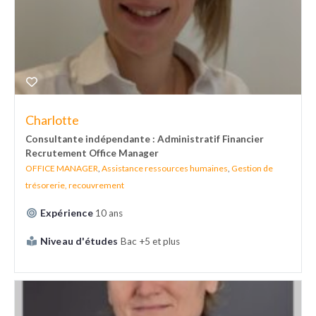
Charlotte
Consultante indépendante : Administratif Financier
Recrutement Office Manager
OFFICE MANAGER
,
Assistance ressources humaines
,
Gestion de
trésorerie, recouvrement
Expérience
10 ans
Niveau d'études
Bac +5 et plus