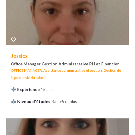
Jessica
Office Manager Gestion Administrative RH et Financier
OFFICE MANAGER
,
Assistance administrative et gestion
,
Gestion de
la paie et vie du salarié
Expérience
15 ans
Niveau d'études
Bac +5 et plus