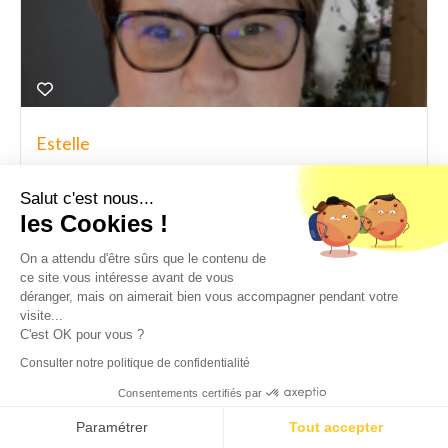
Estelle
DAF à temps partagé - PME et international
RAC - RAF
,
DAF
,
Direction administration et finance
Salut c'est nous...
les Cookies !
Expérience
25 ans
On a attendu d'être sûrs que le contenu de
Niveau d'études
Bac +5 et plus
ce site vous intéresse avant de vous
déranger, mais on aimerait bien vous accompagner pendant votre
visite...
C'est OK pour vous ?
Consulter notre politique de confidentialité
Consentements certifiés par
Paramétrer
Tout accepter