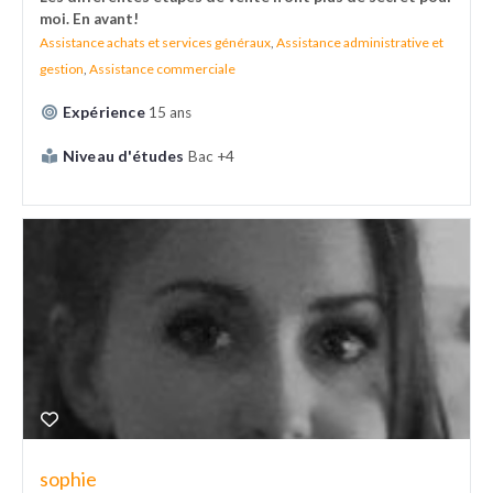
moi. En avant!
Assistance achats et services généraux
,
Assistance administrative et
gestion
,
Assistance commerciale
Expérience
15 ans
Niveau d'études
Bac +4
sophie