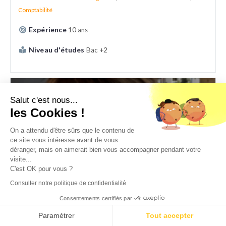
Comptabilité
Expérience
10 ans
Niveau d'études
Bac +2
Salut c'est nous...
les Cookies !
On a attendu d'être sûrs que le contenu de
ce site vous intéresse avant de vous
déranger, mais on aimerait bien vous accompagner pendant votre
visite...
C'est OK pour vous ?
Consulter notre politique de confidentialité
Estelle
Consentements certifiés par
DAF à temps partagé - PME et international
Paramétrer
Tout accepter
RAC - RAF
,
DAF
,
Direction administration et finance