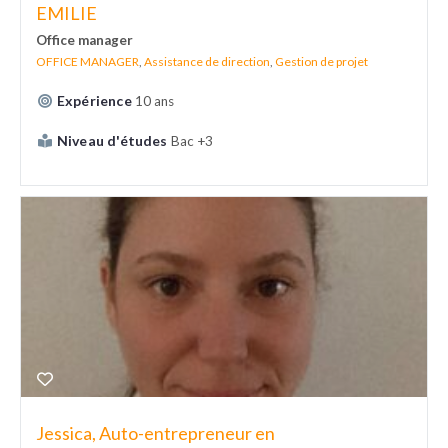
EMILIE
Office manager
OFFICE MANAGER
,
Assistance de direction
,
Gestion de projet
Expérience
10 ans
Niveau d'études
Bac +3
Jessica, Auto-entrepreneur en