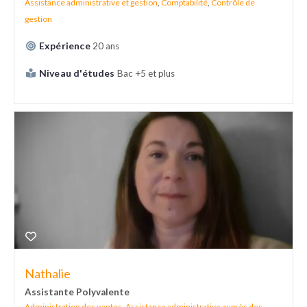
Assistance administrative et gestion
,
Comptabilité
,
Contrôle de
gestion
Expérience
20 ans
Niveau d'études
Bac +5 et plus
Nathalie
Assistante Polyvalente
Administration des ventes
,
Assistance administrative auprès des