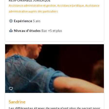
RESPONSABLE JURIDIQUE
Assistance administrative et gestion
,
Assistance juridique
,
Assistance
administrative auprès des particuliers
Expérience
5 ans
Niveau d'études
Bac +5 et plus
Sandrine
Les différentes étapes de vente n'ont plus de secret pour