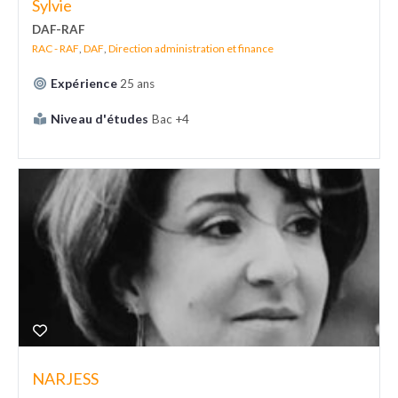
Sylvie
DAF-RAF
RAC - RAF
,
DAF
,
Direction administration et finance
Expérience
25 ans
Niveau d'études
Bac +4
NARJESS