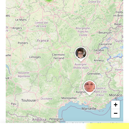
+
−
Leaflet
|
©
OpenStreetMap
contributors