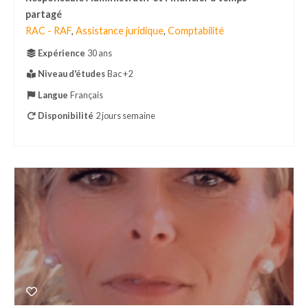
partagé
RAC - RAF
,
Assistance juridique
,
Comptabilité
Expérience
30 ans
Niveau d'études
Bac +2
Langue
Français
Disponibilité
2 jours semaine