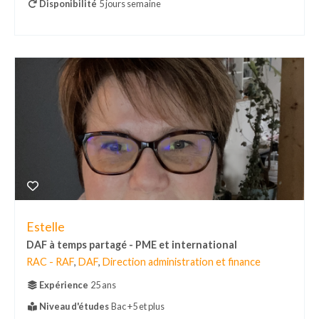
Disponibilité
5 jours semaine
Estelle
DAF à temps partagé - PME et international
RAC - RAF
,
DAF
,
Direction administration et finance
Expérience
25 ans
Niveau d'études
Bac +5 et plus