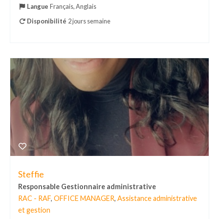
Langue
Français, Anglais
Disponibilité
2 jours semaine
Steffie
Responsable Gestionnaire administrative
RAC - RAF
,
OFFICE MANAGER
,
Assistance administrative
et gestion