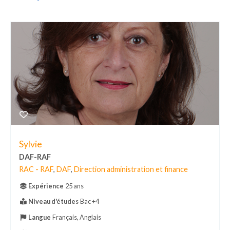
Sylvie
DAF-RAF
RAC - RAF
,
DAF
,
Direction administration et finance
Expérience
25 ans
Niveau d'études
Bac +4
Langue
Français, Anglais