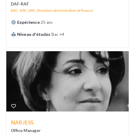
DAF-RAF
RAC - RAF
,
DAF
,
Direction administration et finance
Expérience
25 ans
Niveau d'études
Bac +4
NARJESS
Office Manager