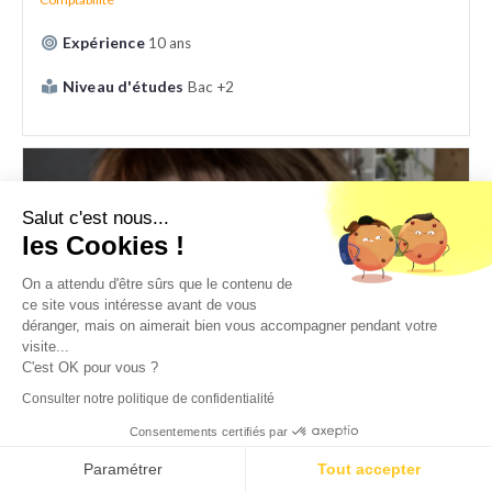
Expérience
10 ans
Niveau d'études
Bac +2
Salut c'est nous...
les Cookies !
On a attendu d'être sûrs que le contenu de
ce site vous intéresse avant de vous
déranger, mais on aimerait bien vous accompagner pendant votre
visite...
C'est OK pour vous ?
Consulter notre politique de confidentialité
Estelle
Consentements certifiés par
DAF à temps partagé - PME et international
RAC - RAF
,
DAF
,
Direction administration et finance
Paramétrer
Tout accepter