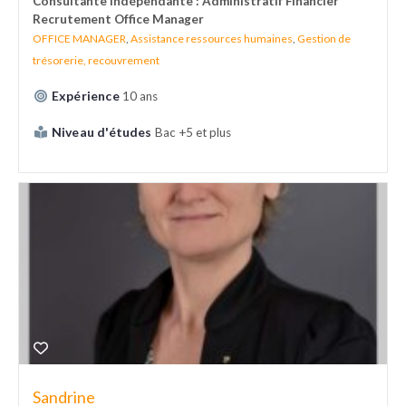
Consultante indépendante : Administratif Financier
Recrutement Office Manager
OFFICE MANAGER
,
Assistance ressources humaines
,
Gestion de
trésorerie, recouvrement
Expérience
10 ans
Niveau d'études
Bac +5 et plus
Sandrine