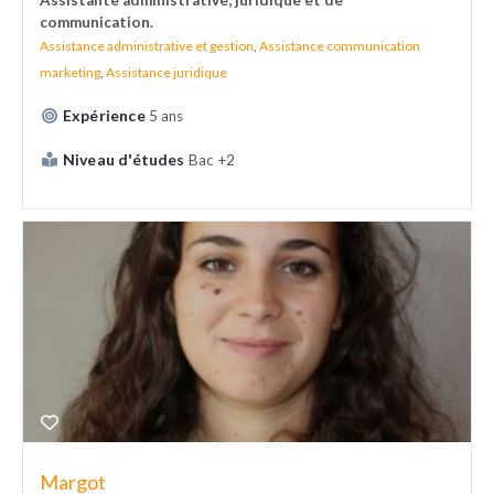
Assistante administrative, juridique et de
communication.
Assistance administrative et gestion
,
Assistance communication
marketing
,
Assistance juridique
Expérience
5 ans
Niveau d'études
Bac +2
Margot