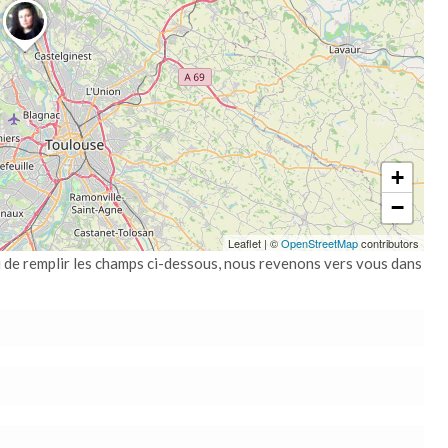
+
−
Leaflet
|
©
OpenStreetMap
contributors
i de remplir les champs ci-dessous, nous revenons vers vous dans