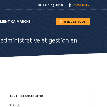
Le blog 3H18
POSTULEZ
NT ÇA MARCHE
RENDEZ-VOUS
MENT ÇA MARCHE
RENDEZ-VOUS
 administrative et gestion en
LES FREELANCES 3H18
DAF
(4)