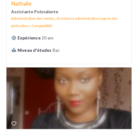
Nathalie
Assistante Polyvalente
Administration des ventes
,
Assistance administrative auprès des
particuliers
,
Comptabilité
Expérience
20 ans
Niveau d'études
Bac