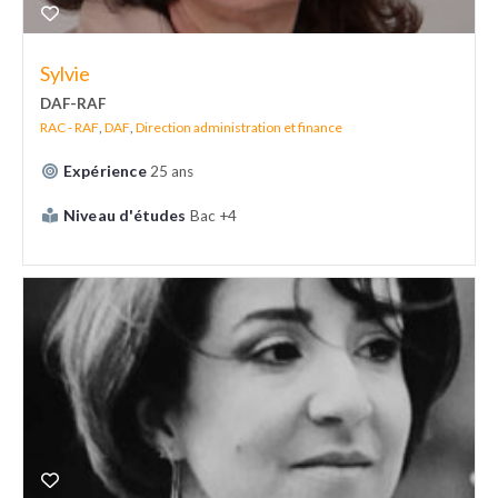
Sylvie
DAF-RAF
RAC - RAF
,
DAF
,
Direction administration et finance
Expérience
25 ans
Niveau d'études
Bac +4