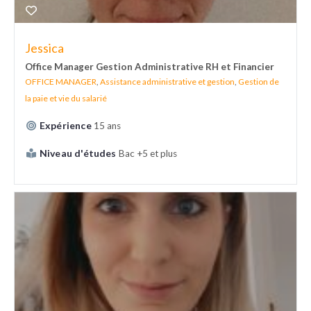
Jessica
Office Manager Gestion Administrative RH et Financier
OFFICE MANAGER
,
Assistance administrative et gestion
,
Gestion de
la paie et vie du salarié
Expérience
15 ans
Niveau d'études
Bac +5 et plus