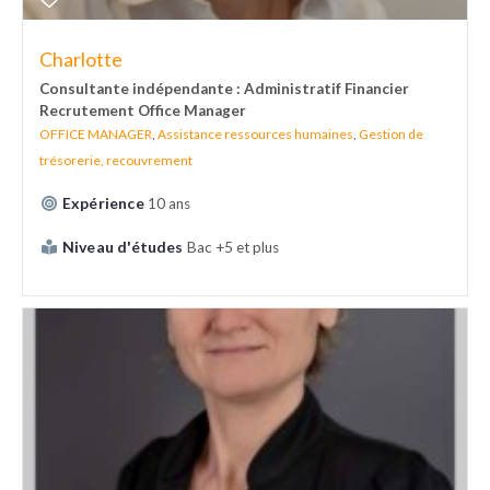
Charlotte
Consultante indépendante : Administratif Financier
Recrutement Office Manager
OFFICE MANAGER
,
Assistance ressources humaines
,
Gestion de
trésorerie, recouvrement
Expérience
10 ans
Niveau d'études
Bac +5 et plus