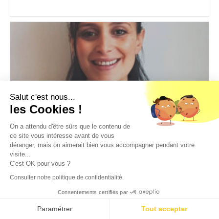
Salut c'est nous...
les Cookies !
On a attendu d'être sûrs que le contenu de
ce site vous intéresse avant de vous
DONIA
déranger, mais on aimerait bien vous accompagner pendant votre
ASSISTANTE DE DIRECTION CONFIRMEE
visite...
OFFICE MANAGER
,
Assistance de direction
C'est OK pour vous ?
Consulter notre politique de confidentialité
Expérience
15 ans
Consentements certifiés par
Niveau d'études
Bac +3
Paramétrer
Tout accepter