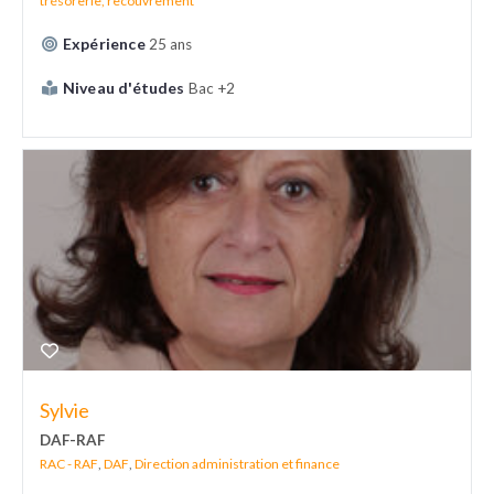
trésorerie, recouvrement
Expérience
25 ans
Niveau d'études
Bac +2
Sylvie
DAF-RAF
RAC - RAF
,
DAF
,
Direction administration et finance