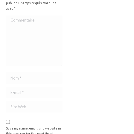
publiée Champs requis marqués
avec
*
Commentaire
Nom *
E-mail *
Site Web
Save my name, email, and website in
this browser for the next time I