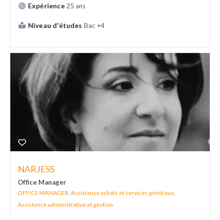
Expérience
25 ans
Niveau d'études
Bac +4
NARJESS
Office Manager
OFFICE MANAGER
,
Assistance achats et services généraux
,
Assistance administrative et gestion