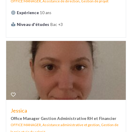
OFFICE MANAGER
,
Assistance de direction
,
Gestion de projet
Expérience
10 ans
Niveau d'études
Bac +3
Jessica
Office Manager Gestion Administrative RH et Financier
OFFICE MANAGER
,
Assistance administrative et gestion
,
Gestion de
la paie et vie du salarié