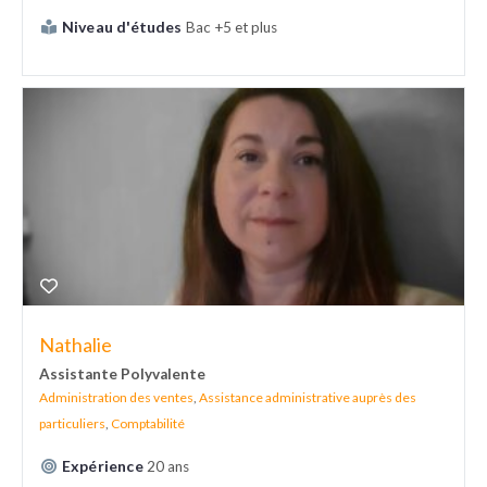
Niveau d'études
Bac +5 et plus
Nathalie
Assistante Polyvalente
Administration des ventes
,
Assistance administrative auprès des
particuliers
,
Comptabilité
Expérience
20 ans