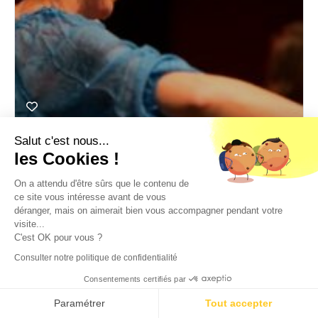
Salut c'est nous...
Sandrine
les Cookies !
Les différentes étapes de vente n'ont plus de secret pour
moi. En avant!
On a attendu d'être sûrs que le contenu de
Assistance achats et services généraux
,
Assistance administrative et
ce site vous intéresse avant de vous
déranger, mais on aimerait bien vous accompagner pendant votre
gestion
,
Assistance commerciale
visite...
C'est OK pour vous ?
Expérience
15 ans
Consulter notre politique de confidentialité
Niveau d'études
Bac +4
Consentements certifiés par
Paramétrer
Tout accepter