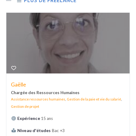
PLUS DE FREELANCE
Gaëlle
Chargée des Ressources Humaines
Assistance ressources humaines
,
Gestion de la paie et vie du salarié
,
Gestion de projet
Expérience
15 ans
Niveau d'études
Bac +3