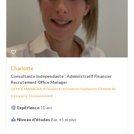
Charlotte
Consultante indépendante : Administratif Financier
Recrutement Office Manager
OFFICE MANAGER
,
Assistance ressources humaines
,
Gestion de
trésorerie, recouvrement
Expérience
10 ans
Niveau d'études
Bac +5 et plus