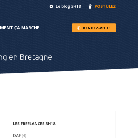
Le blog 3H18
POSTULEZ
NT ÇA MARCHE
RENDEZ-VOUS
MENT ÇA MARCHE
RENDEZ-VOUS
ing en Bretagne
LES FREELANCES 3H18
DAF
(4)