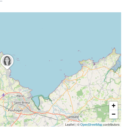
+
−
Leaflet
|
©
OpenStreetMap
contributors