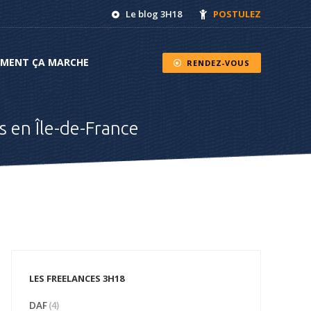
Le blog 3H18
POSTULEZ
NT ÇA MARCHE
RENDEZ-VOUS
MENT ÇA MARCHE
RENDEZ-VOUS
 en Île-de-France
LES FREELANCES 3H18
DAF
(4)