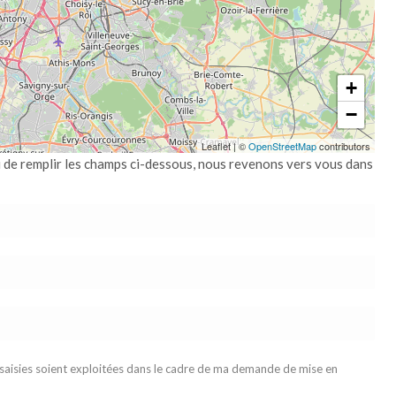
+
−
Leaflet
|
©
OpenStreetMap
contributors
i de remplir les champs ci-dessous, nous revenons vers vous dans
 saisies soient exploitées dans le cadre de ma demande de mise en