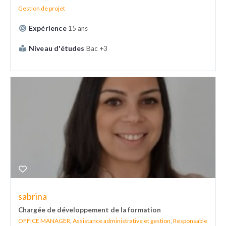
Gestion de projet
Expérience
15 ans
Niveau d'études
Bac +3
sabrina
Chargée de développement de la formation
OFFICE MANAGER
,
Assistance administrative et gestion
,
Responsable