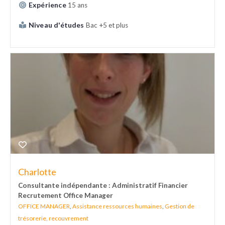
Expérience
15 ans
Niveau d'études
Bac +5 et plus
Charlotte
Consultante indépendante : Administratif Financier
Recrutement Office Manager
OFFICE MANAGER
,
Assistance ressources humaines
,
Gestion de
trésorerie, recouvrement