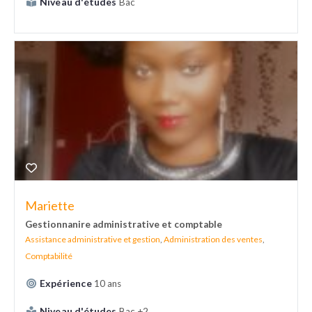
Niveau d'études
Bac
Mariette
Gestionnanire administrative et comptable
Assistance administrative et gestion
,
Administration des ventes
,
Comptabilité
Expérience
10 ans
Niveau d'études
Bac +2