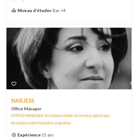
Niveau d'études
Bac +4
NARJESS
Office Manager
OFFICE MANAGER
,
Assistance achats et services généraux
,
Assistance administrative et gestion
Expérience
15 ans