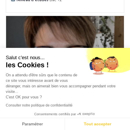
Salut c'est nous...
les Cookies !
On a attendu d'être sûrs que le contenu de
ce site vous intéresse avant de vous
Estelle
déranger, mais on aimerait bien vous accompagner pendant votre
visite...
DAF à temps partagé - PME et international
C'est OK pour vous ?
RAC - RAF
,
DAF
,
Direction administration et finance
Consulter notre politique de confidentialité
Expérience
25 ans
Consentements certifiés par
Niveau d'études
Bac +5 et plus
Paramétrer
Tout accepter