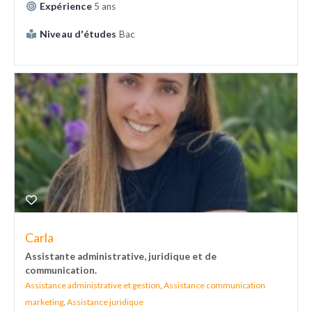
Expérience
5 ans
Niveau d'études
Bac
Carla
Assistante administrative, juridique et de
communication.
Assistance administrative et gestion
,
Assistance communication
marketing
,
Assistance juridique