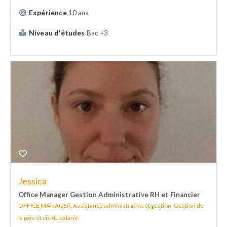
Expérience
10 ans
Niveau d'études
Bac +3
Jessica
Office Manager Gestion Administrative RH et Financier
OFFICE MANAGER
,
Assistance administrative et gestion
,
Gestion de
la paie et vie du salarié