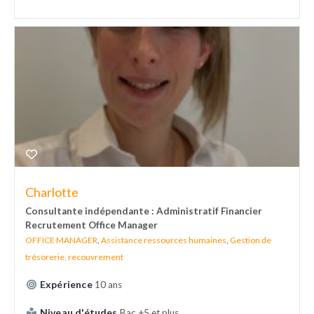
Charlotte
Consultante indépendante : Administratif Financier
Recrutement Office Manager
OFFICE MANAGER
,
Assistance ressources humaines
,
Gestion de
trésorerie, recouvrement
Expérience
10 ans
Niveau d'études
Bac +5 et plus