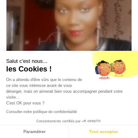
Salut c'est nous...
les Cookies !
Mariette
Gestionnanire administrative et comptable
On a attendu d'être sûrs que le contenu de
Assistance administrative et gestion
,
Administration des ventes
,
ce site vous intéresse avant de vous
déranger, mais on aimerait bien vous accompagner pendant votre
Comptabilité
visite...
C'est OK pour vous ?
Expérience
10 ans
Consulter notre politique de confidentialité
Niveau d'études
Bac +2
Consentements certifiés par
Paramétrer
Tout accepter