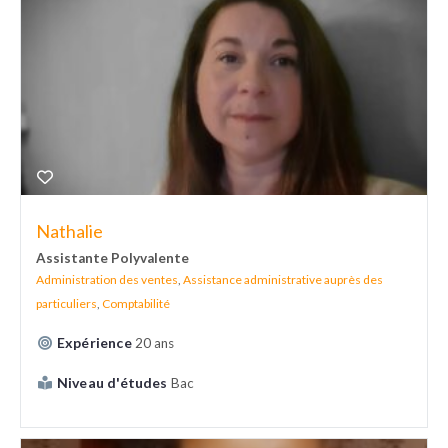
Nathalie
Assistante Polyvalente
Administration des ventes
,
Assistance administrative auprès des
particuliers
,
Comptabilité
Expérience
20 ans
Niveau d'études
Bac