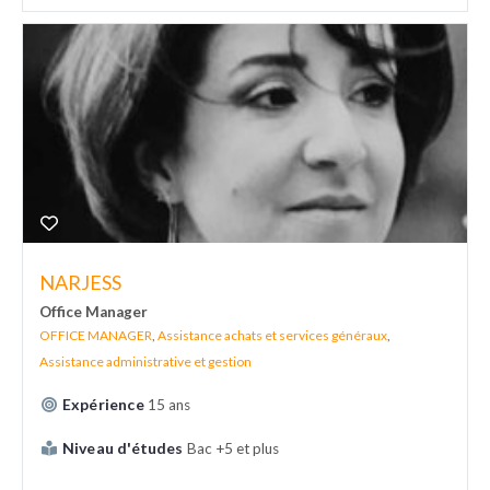
NARJESS
Office Manager
OFFICE MANAGER
,
Assistance achats et services généraux
,
Assistance administrative et gestion
Expérience
15 ans
Niveau d'études
Bac +5 et plus