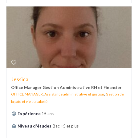
Jessica
Office Manager Gestion Administrative RH et Financier
OFFICE MANAGER
,
Assistance administrative et gestion
,
Gestion de
la paie et vie du salarié
Expérience
15 ans
Niveau d'études
Bac +5 et plus