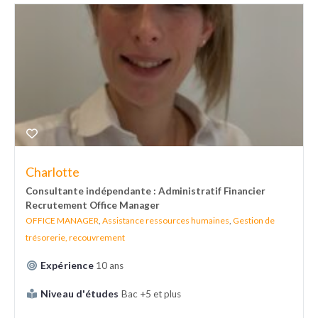
Charlotte
Consultante indépendante : Administratif Financier
Recrutement Office Manager
OFFICE MANAGER
,
Assistance ressources humaines
,
Gestion de
trésorerie, recouvrement
Expérience
10 ans
Niveau d'études
Bac +5 et plus