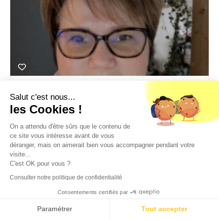
Estelle
Salut c'est nous...
les Cookies !
DAF à temps partagé - PME et international
RAC - RAF
,
DAF
,
Direction administration et finance
On a attendu d'être sûrs que le contenu de
ce site vous intéresse avant de vous
Expérience
25 ans
déranger, mais on aimerait bien vous accompagner pendant votre
visite...
Niveau d'études
Bac +5 et plus
C'est OK pour vous ?
Consulter notre politique de confidentialité
Consentements certifiés par
Paramétrer
Tout accepter