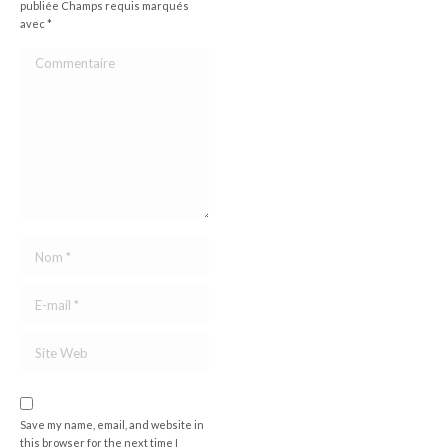
publiée Champs requis marqués
avec
*
Commentaire
Nom *
E-mail *
Site Web
Save my name, email, and website in
this browser for the next time I