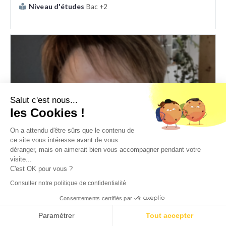
Niveau d'études
Bac +2
Salut c'est nous...
les Cookies !
On a attendu d'être sûrs que le contenu de
ce site vous intéresse avant de vous
déranger, mais on aimerait bien vous accompagner pendant votre
Estelle
visite...
DAF à temps partagé - PME et international
C'est OK pour vous ?
RAC - RAF
,
DAF
,
Direction administration et finance
Consulter notre politique de confidentialité
Expérience
25 ans
Consentements certifiés par
Paramétrer
Tout accepter
Niveau d'études
Bac +5 et plus