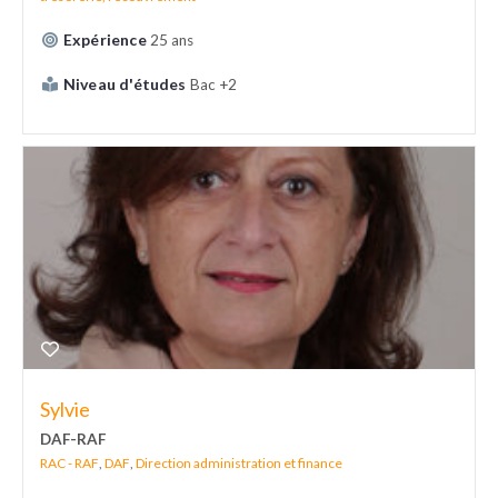
Expérience
25 ans
Niveau d'études
Bac +2
Sylvie
DAF-RAF
RAC - RAF
,
DAF
,
Direction administration et finance