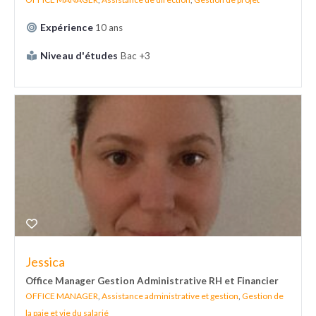
Expérience
10 ans
Niveau d'études
Bac +3
Jessica
Office Manager Gestion Administrative RH et Financier
OFFICE MANAGER
,
Assistance administrative et gestion
,
Gestion de
la paie et vie du salarié