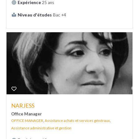
Expérience
25 ans
Niveau d'études
Bac +4
NARJESS
Office Manager
OFFICE MANAGER
,
Assistance achats et services généraux
,
Assistance administrative et gestion