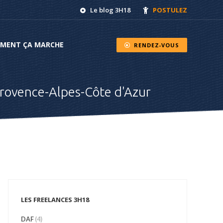
Le blog 3H18
POSTULEZ
NT ÇA MARCHE
RENDEZ-VOUS
MENT ÇA MARCHE
RENDEZ-VOUS
rovence-Alpes-Côte d'Azur
LES FREELANCES 3H18
DAF
(4)