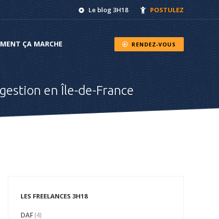
Le blog 3H18
POSTULEZ
NT ÇA MARCHE
RENDEZ-VOUS
MENT ÇA MARCHE
RENDEZ-VOUS
gestion en Île-de-France
LES FREELANCES 3H18
DAF
(4)