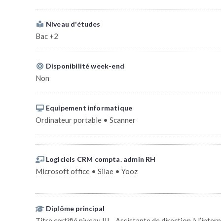
Niveau d'études
Bac +2
Disponibilité week-end
Non
Equipement informatique
Ordinateur portable • Scanner
Logiciels CRM compta. admin RH
Microsoft office • Silae • Yooz
Diplôme principal
Titre certifié niveau III - Assistante de direction à l’inter