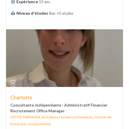
Expérience
15 ans
Niveau d'études
Bac +5 et plus
Charlotte
Consultante indépendante : Administratif Financier
Recrutement Office Manager
OFFICE MANAGER
,
Assistance ressources humaines
,
Gestion de
trésorerie, recouvrement