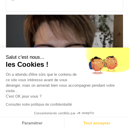
Salut c'est nous...
les Cookies !
On a attendu d'être sûrs que le contenu de
ce site vous intéresse avant de vous
Estelle
déranger, mais on aimerait bien vous accompagner pendant votre
DAF à temps partagé - PME et international
visite...
C'est OK pour vous ?
RAC - RAF
,
DAF
,
Direction administration et finance
Consulter notre politique de confidentialité
Expérience
25 ans
Consentements certifiés par
Niveau d'études
Bac +5 et plus
Paramétrer
Tout accepter