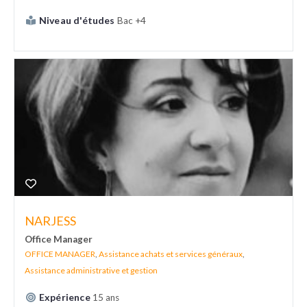
Niveau d'études
Bac +4
NARJESS
Office Manager
OFFICE MANAGER
,
Assistance achats et services généraux
,
Assistance administrative et gestion
Expérience
15 ans