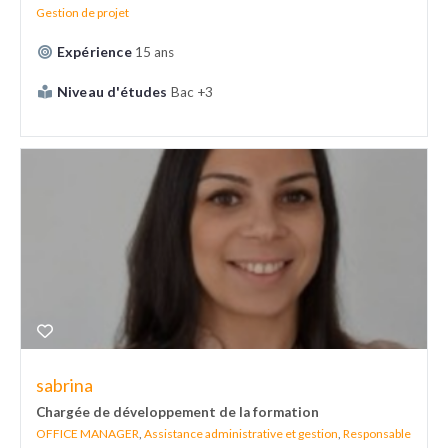
Gestion de projet
Expérience
15 ans
Niveau d'études
Bac +3
sabrina
Chargée de développement de la formation
OFFICE MANAGER
,
Assistance administrative et gestion
,
Responsable