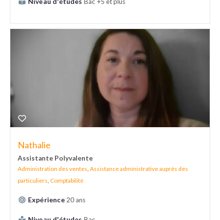
Niveau d'études
Bac +5 et plus
Nathalie
Assistante Polyvalente
Administration des ventes
,
Assistance administrative auprès des
particuliers
,
Comptabilité
Expérience
20 ans
Niveau d'études
Bac