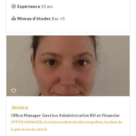
Expérience
10 ans
Niveau d'études
Bac +3
Jessica
Office Manager Gestion Administrative RH et Financier
OFFICE MANAGER
,
Assistance administrative et gestion
,
Gestion de
la paie et vie du salarié