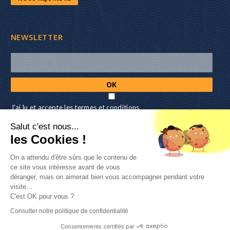
NEWSLETTER
J'ai lu et accepte les termes et conditions
Salut c'est nous...
NOUS SUIVRE
les Cookies !
On a attendu d'être sûrs que le contenu de
ce site vous intéresse avant de vous
ACCÉDER
déranger, mais on aimerait bien vous accompagner pendant votre
visite...
C'est OK pour vous ?
Mon compte
-
Recommander 3H18
Consulter notre politique de confidentialité
Consentements certifiés par