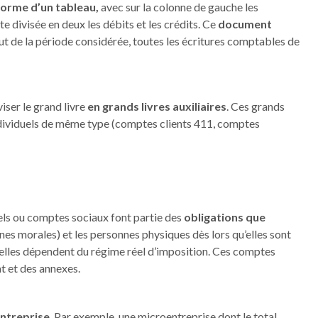
forme d’un tableau,
avec sur la colonne de gauche les
 divisée en deux les débits et les crédits. Ce
document
t de la période considérée, toutes les écritures comptables de
iser le grand livre
en grands livres auxiliaires
. Ces grands
ndividuels de même type (comptes clients 411, comptes
ls ou comptes sociaux font partie des
obligations que
nes morales) et les personnes physiques dès lors qu’elles sont
’elles dépendent du régime réel d’imposition. Ces comptes
t et des annexes.
entreprise
. Par exemple, une microentreprise dont le total