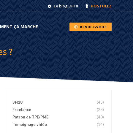
Le blog 3H18
POSTULEZ
NT ÇA MARCHE
RENDEZ-VOUS
MENT ÇA MARCHE
RENDEZ-VOUS
s ?
3H18
(45)
Freelance
(23)
Patron de TPE/PME
(40)
Témoignage vidéo
(14)